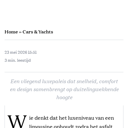
Home
»
Cars & Yachts
23 mei 2026 15:51
3 min. leestijd
Een vliegend luxepaleis dat snelheid, comfort
en design samenbrengt op duizelingwekkende
hoogte
W
ie denkt dat het luxeniveau van een
limousine ophoudt zodra het asfalt