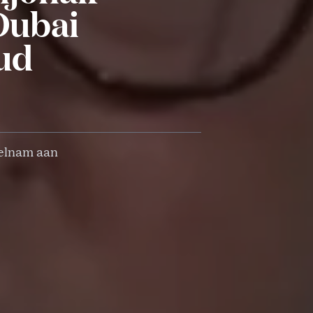
Dubai
oud
eelnam aan