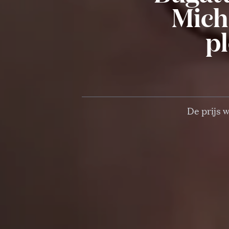
Mich
pl
De prijs 