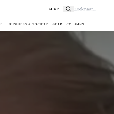
SHOP
Zoeken
Zoek naar:
VEL
BUSINESS & SOCIETY
GEAR
COLUMNS