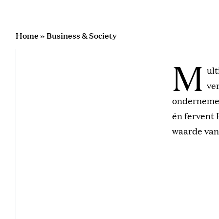
Home
»
Business & Society
M
ul
ve
ondernemer
én fervent 
waarde van 