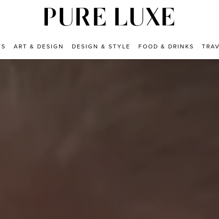
ES
ART & DESIGN
DESIGN & STYLE
FOOD & DRINKS
TRA