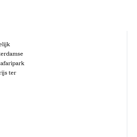
lijk
otterdamse
afaripark
ijs ter