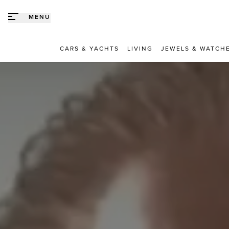
Direct naar content
MENU
CARS & YACHTS
LIVING
JEWELS & WATCH