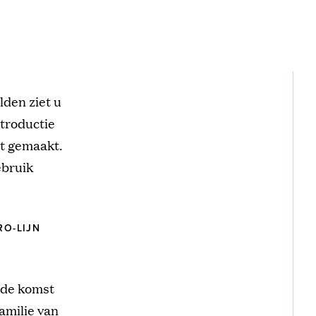
lden ziet u
ntroductie
et gemaakt.
ebruik
O-LIJN
 de komst
amilie van