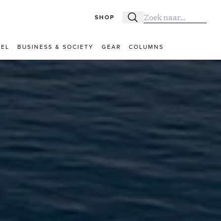
SHOP
Zoeken
Zoek naar:
VEL
BUSINESS & SOCIETY
GEAR
COLUMNS