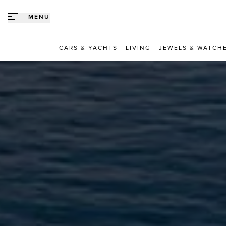
Direct naar content
MENU
CARS & YACHTS
LIVING
JEWELS & WATCH