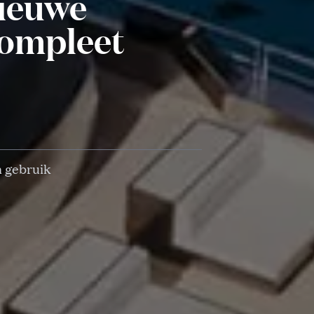
nieuwe
compleet
n gebruik