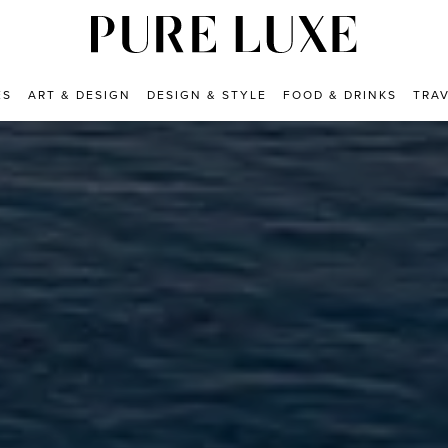
ES
ART & DESIGN
DESIGN & STYLE
FOOD & DRINKS
TRA