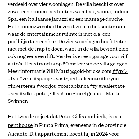
verdeeld over vier woonlagen. De villa beschikt over
zowel een binnen- als buitenzwembad, sauna, indoor
Spa, een Italiaanse jacuzzi en een massage douche.
Het binnenzwembad bevindt zich in het souterrain
waar de entertainment ruimte is met o.a. een
poolbiljart en een bar. De vier woonlagen hoeft Peter
niet met de trap te doen, want in de villa bevindt zich
ook nog eens een lift. Verder is er een garage voor vijf
auto’s. Het strand is op 50 meter van de villa gelegen.
Meer informatie!?👇🏽 Matti@gold-bricks.com
#fypシ
#fyp
#viral
#spanje
#vastgoed
#alicante
#foryou
#investeren
#voorjou
#costablanca
#fy
#realestate
#sea
#villa
#petergillis
♬ origineel geluid – Matti
Swinnen
Het tweede object dat
Peter Gillis
aanbiedt, is een
penthouse
in Punta Prima, eveneens in de provincie
Alicante. Dit appartement kocht hij in 2024 voor