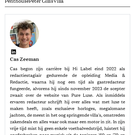
Penthouse
Peter Gillis
Villa
Cas Zeeman
Cas begon zijn carrière bij Hi Label eind 2022 als
redactiestagiair gedurende de opleiding Media &
Redactie, waarna hij nog een tijd als gastredacteur
fungeerde, alvorens hij sinds november 2023 de scepter
zwaait over de website van Pure Luxe. Als inmiddels
ervaren redacteur schrijft hij over alles wat met luxe te
maken heeft, zoals exclusieve horloges, megalomane
jachten, de meest in het oog springende villa's, omstreden
zakendeals en alles waar ook maar een motor in zit. In zijn
vrije tijd mist hij geen enkele voetbalwedstrijd, luistert hij
onafgebroken naar muziek uit de topjaren '60 en '70 en