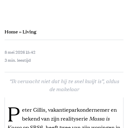
Home
»
Living
8 mei 2026 15:42
3 min. leestijd
“Ik verwacht niet dat hij ze snel kwijt is”, aldus
de makelaar
P
eter Gillis, vakantieparkondernemer en
bekend van zijn realityserie
Massa is
Kassa
op SBS6, heeft twee van zijn woningen in