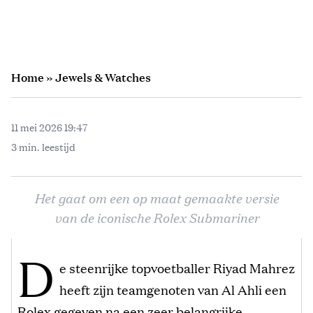
Home
»
Jewels & Watches
11 mei 2026 19:47
3 min. leestijd
Het gaat om een op maat gemaakte versie
van de iconische Rolex Submariner
D
e steenrijke topvoetballer Riyad Mahrez
heeft zijn teamgenoten van Al Ahli een
Rolex gegeven na een zeer belangrijke