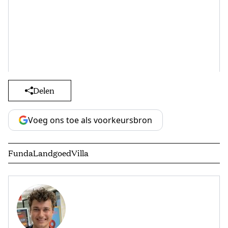
Delen
Voeg ons toe als voorkeursbron
Funda
Landgoed
Villa