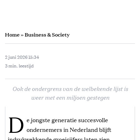
Home
»
Business & Society
2 juni 2026 15:34
3 min. leestijd
Ook de ondergrens van de welbekende lijst is
weer met een miljoen gestegen
D
e jongste generatie succesvolle
ondernemers in Nederland blijft
indrukwekkende groeicijfers laten zien.