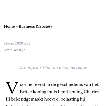
Home
»
Business & Society
29 juni 2026 11:38
3 min. leestijd
Kroonprins William deed hetzelfde
V
oor het eerst in de geschiedenis van het
Britse koningshuis heeft koning Charles
III bekendgemaakt hoeveel belasting hij
betaalt. Uit het zojuist gepubliceerde financiële