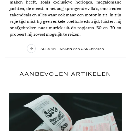
maken heeft, zoals exclusieve horloges, megalomane
jachten, de meest in het oog springende villa's, omstreden
zakendeals en alles waar ook maar een motor in zit. In zijn
vrije tijd mist hij geen enkele voetbalwedstrijd, luistert hij
onafgebroken naar muziek uit de topjaren '60 en '70 en
probeert hij zoveel mogelijk te reizen.
ALLE ARTIKELEN VAN CAS ZEEMAN
AANBEVOLEN ARTIKELEN