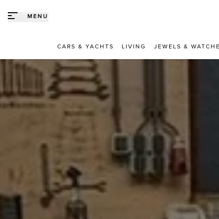
Direct naar content
MENU
CARS & YACHTS
LIVING
JEWELS & WATCH