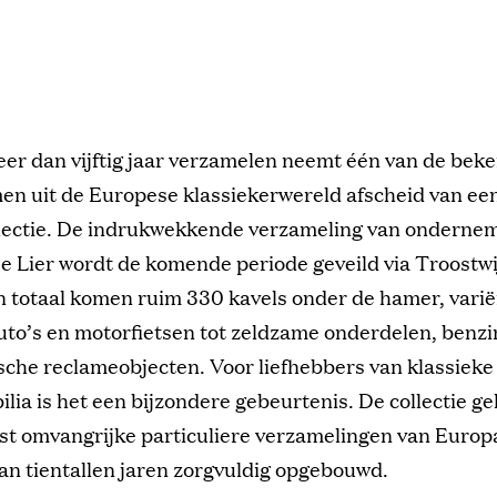
eer dan vijftig jaar verzamelen neemt één van de bek
en uit de Europese klassiekerwereld afscheid van een
ollectie. De indrukwekkende verzameling van onderne
De Lier wordt de komende periode geveild via Troostwi
n totaal komen ruim 330 kavels onder de hamer, vari
auto’s en motorfietsen tot zeldzame onderdelen, ben
sche reclameobjecten. Voor liefhebbers van klassieke
lia is het een bijzondere gebeurtenis. De collectie ge
st omvangrijke particuliere verzamelingen van Europ
van tientallen jaren zorgvuldig opgebouwd.