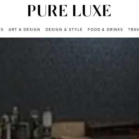
ES
ART & DESIGN
DESIGN & STYLE
FOOD & DRINKS
TRA