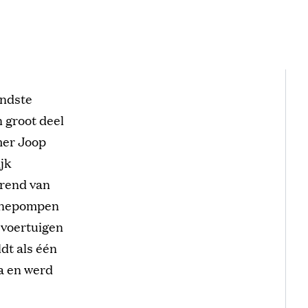
endste
 groot deel
mer Joop
jk
ërend van
zinepompen
 voertuigen
ldt als één
a en werd