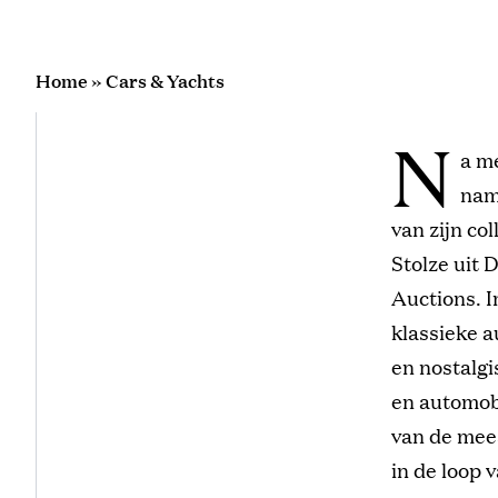
Home
»
Cars & Yachts
N
a m
nam
van zijn c
Stolze uit 
Auctions. I
klassieke 
en nostalgi
en automobi
van de mee
in de loop 