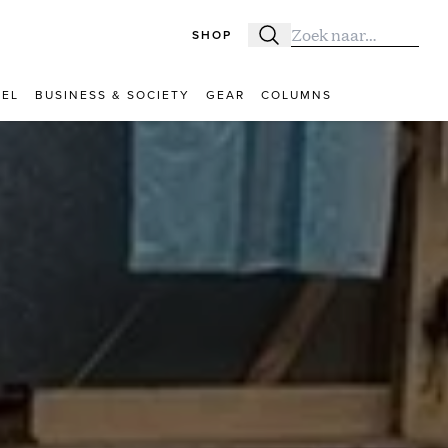
SHOP
Zoeken
Zoek naar:
VEL
BUSINESS & SOCIETY
GEAR
COLUMNS