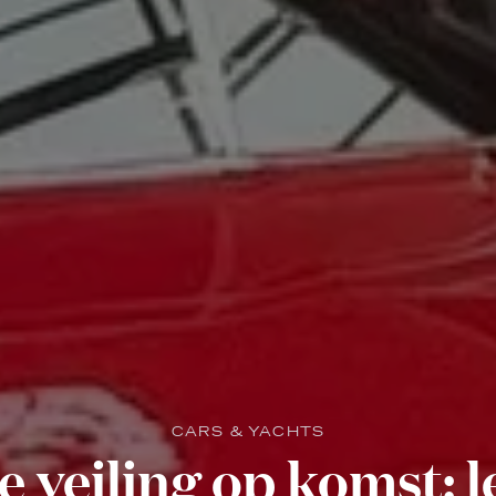
CARS & YACHTS
e veiling op komst: 