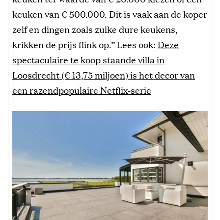
keuken van € 500.000. Dit is vaak aan de koper
zelf en dingen zoals zulke dure keukens,
krikken de prijs flink op.” Lees ook:
Deze
spectaculaire te koop staande villa in
Loosdrecht (€ 13,75 miljoen) is het decor van
een razendpopulaire Netflix-serie