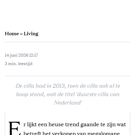
Home
»
Living
14 juni 2026 12:17
3 min. leestijd
De villa had in 2013, toen de villa ook al te
koop stond, ooit de titel 'duurste villa van
Nederland'
E
r lijkt een heuse trend gaande te zijn wat
betreft het verkopen van megalomane