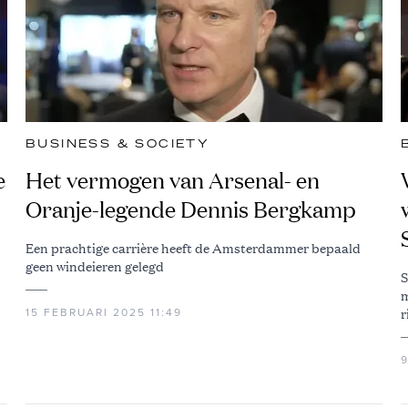
BUSINESS & SOCIETY
e
Het vermogen van Arsenal- en
Oranje-legende Dennis Bergkamp
Een prachtige carrière heeft de Amsterdammer bepaald
geen windeieren gelegd
S
m
r
15 FEBRUARI 2025 11:49
9