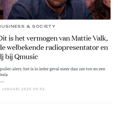
BUSINESS & SOCIETY
Dit is het vermogen van Mattie Valk,
de welbekende radiopresentator en
dj bij Qmusic
poiler-alert: het is in ieder geval meer dan zes ton en een
esla
4 JANUARI 2025 09:52