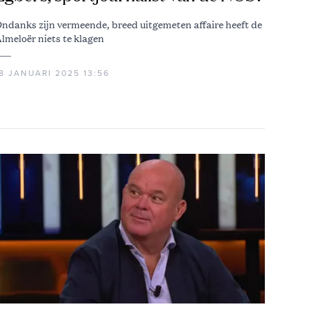
ndanks zijn vermeende, breed uitgemeten affaire heeft de
lmeloër niets te klagen
8 JANUARI 2025 13:56