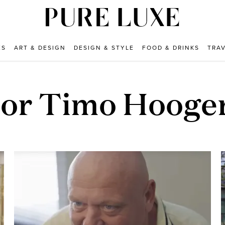
ES
ART & DESIGN
DESIGN & STYLE
FOOD & DRINKS
TRA
oor Timo Hoog