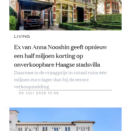
LIVING
Ex van Anna Nooshin geeft opnieuw
een half miljoen korting op
onverkoopbare Haagse stadsvilla
Daarmee is de vraagprijs in totaal ruim één
miljoen euro lager dan bij de eerste
verkoopmelding
30 JULI 2026 13:56