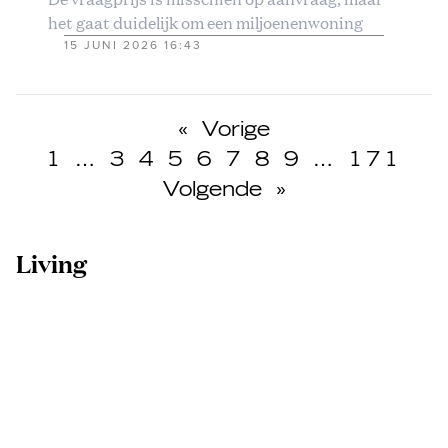
het gaat duidelijk om een miljoenenwoning
15 JUNI 2026 16:43
«
Vorige
1
…
3
4
5
6
7
8
9
…
171
Volgende
»
Living