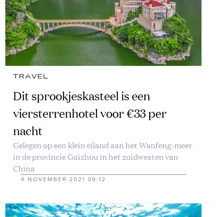
TRAVEL
Dit sprookjeskasteel is een
viersterrenhotel voor €33 per
nacht
Gelegen op een klein eiland aan het Wanfeng-meer
in de provincie Guizhou in het zuidwesten van
China
4 NOVEMBER 2021 09:12