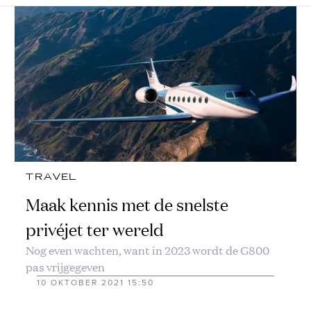
TRAVEL
Maak kennis met de snelste
privéjet ter wereld
Nog even wachten, want in 2023 wordt de G800
pas vrijgegeven
10 OKTOBER 2021 15:50