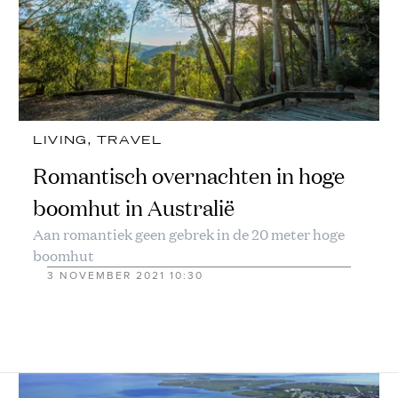
LIVING
, 
TRAVEL
Romantisch overnachten in hoge
boomhut in Australië
Aan romantiek geen gebrek in de 20 meter hoge
boomhut
3 NOVEMBER 2021 10:30