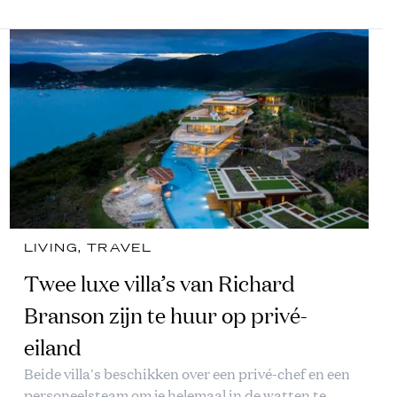
LIVING
, 
TRAVEL
Twee luxe villa’s van Richard
Branson zijn te huur op privé-
eiland
Beide villa's beschikken over een privé-chef en een
personeelsteam om je helemaal in de watten te