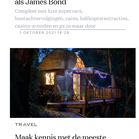
als James Bond
Compleet met luxe supercars,
bootachtervolgingen, races, helikopterextracties,
casino-avonden en ga zo maar door
1 OKTOBER 2021 14:28
TRAVEL
Maak kennis met de meeste