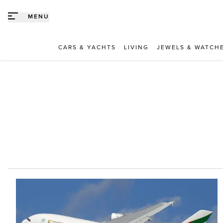
Direct naar content
MENU
CARS & YACHTS
LIVING
JEWELS & WATCH