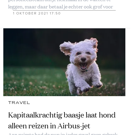
leggen, maar daar betaal je echter ook grof voor
1 OKTOBER 2021 17:50
TRAVEL
Kapitaalkrachtig baasje laat hond
alleen reizen in Airbus-jet
Aan ruimte had de pup in ieder geval geen gebrek,