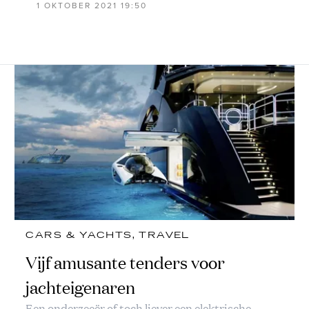
1 OKTOBER 2021 19:50
CARS & YACHTS
, 
TRAVEL
Vijf amusante tenders voor
jachteigenaren
Een onderzeeër of toch liever een elektrische