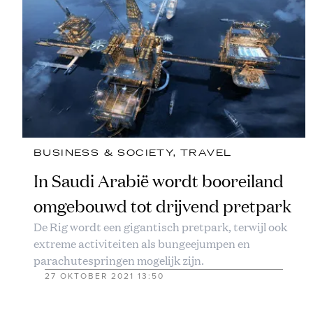
BUSINESS & SOCIETY
, 
TRAVEL
In Saudi Arabië wordt booreiland
omgebouwd tot drijvend pretpark
De Rig wordt een gigantisch pretpark, terwijl ook
extreme activiteiten als bungeejumpen en
parachutespringen mogelijk zijn.
27 OKTOBER 2021 13:50