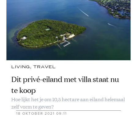
LIVING
, 
TRAVEL
Dit privé-eiland met villa staat nu
te koop
Hoe lijkt het je om 10,5 hectare aan eiland helemaal
zelf vorm te geven?
18 OKTOBER 2021 09:11