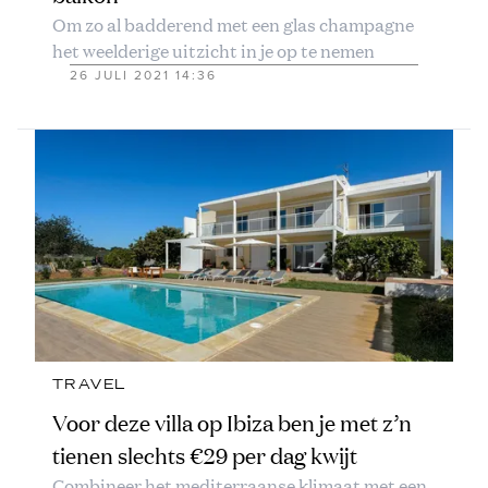
Om zo al badderend met een glas champagne
het weelderige uitzicht in je op te nemen
26 JULI 2021 14:36
TRAVEL
Voor deze villa op Ibiza ben je met z’n
tienen slechts €29 per dag kwijt
Combineer het mediterraanse klimaat met een