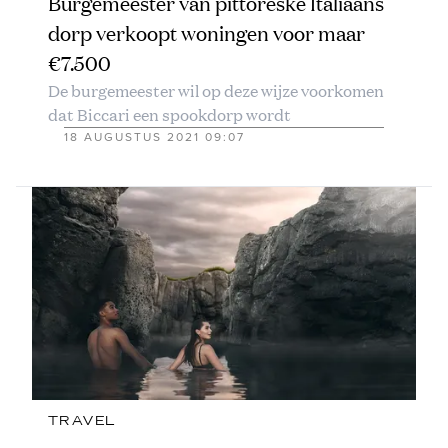
Burgemeester van pittoreske Italiaans
dorp verkoopt woningen voor maar
€7.500
De burgemeester wil op deze wijze voorkomen
dat Biccari een spookdorp wordt
18 AUGUSTUS 2021 09:07
TRAVEL