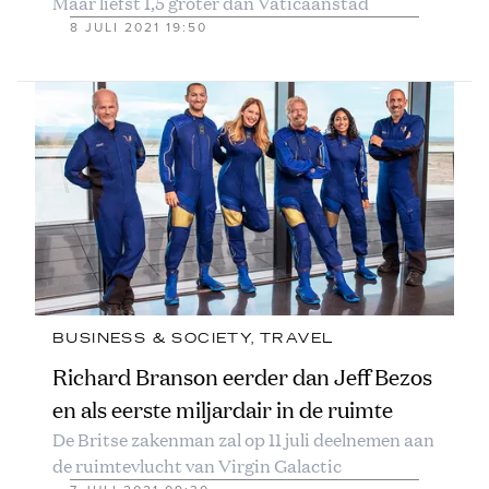
Maar liefst 1,5 groter dan Vaticaanstad
8 JULI 2021 19:50
BUSINESS & SOCIETY
, 
TRAVEL
Richard Branson eerder dan Jeff Bezos
en als eerste miljardair in de ruimte
De Britse zakenman zal op 11 juli deelnemen aan
de ruimtevlucht van Virgin Galactic