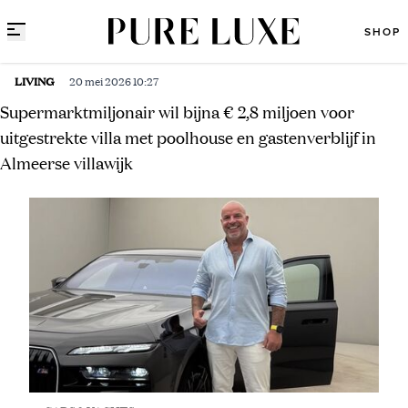
Direct naar content
SHOP
LIVING
20 mei 2026 10:27
Supermarktmiljonair wil bijna € 2,8 miljoen voor
uitgestrekte villa met poolhouse en gastenverblijf in
Almeerse villawijk