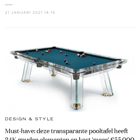
21 JANUARI 2021 14:15
DESIGN & STYLE
Must-have: deze transparante pooltafel heeft
24K gouden elementen en kost 'maar' €55.000