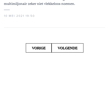
multimiljonair zeker niet vlekkeloos noemen.
10 MEI 2021 19:50
VORIGE
VOLGENDE