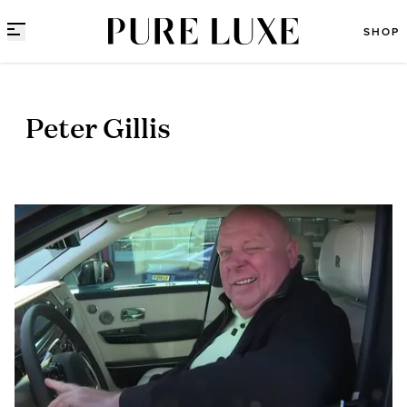
Direct naar content
SHOP
Peter Gillis