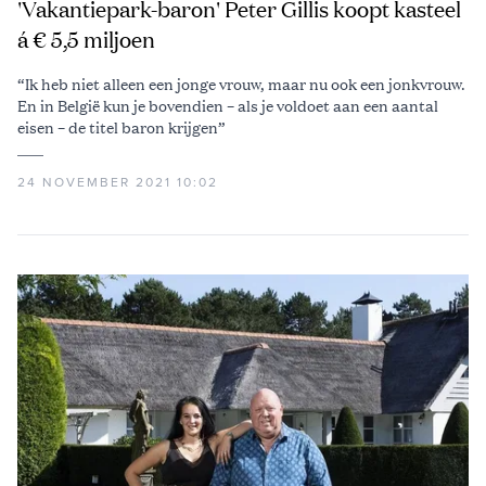
'Vakantiepark-baron' Peter Gillis koopt kasteel
á € 5,5 miljoen
“Ik heb niet alleen een jonge vrouw, maar nu ook een jonkvrouw.
En in België kun je bovendien – als je voldoet aan een aantal
eisen – de titel baron krijgen”
24 NOVEMBER 2021 10:02