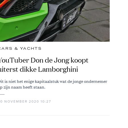
CARS & YACHTS
YouTuber Don de Jong koopt
uiterst dikke Lamborghini
it is niet het enige kapitaalstuk wat de jonge ondernemer
p zijn naam heeft staan.
20 NOVEMBER 2020 10:27