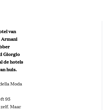
otel van
t Armani
ebber
md Giorgio
al de hotels
an huis.
 della Moda
ft 95
zelf. Maar