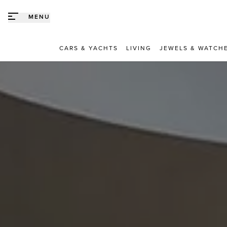
Direct naar content
MENU
CARS & YACHTS
LIVING
JEWELS & WATCH