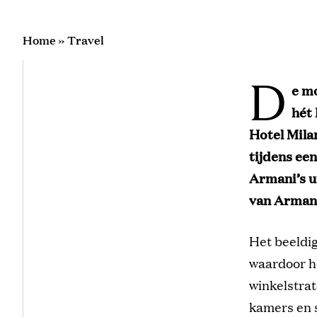
Home
»
Travel
D
e m
hét 
Hotel Mila
tijdens ee
Armani’s un
van Armani
Het beeldig
waardoor he
winkelstrat
kamers en s