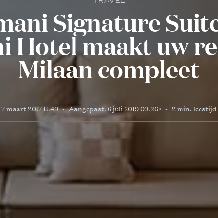
TRAVEL
ani Signature Suite
 Hotel maakt uw re
Milaan compleet
7 maart 2017 11:49
•
Aangepast:
6 juli 2019 09:26
<
•
2 min. leestijd