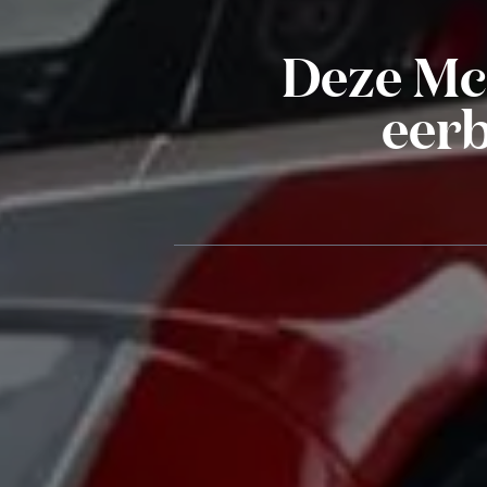
Deze McL
eer