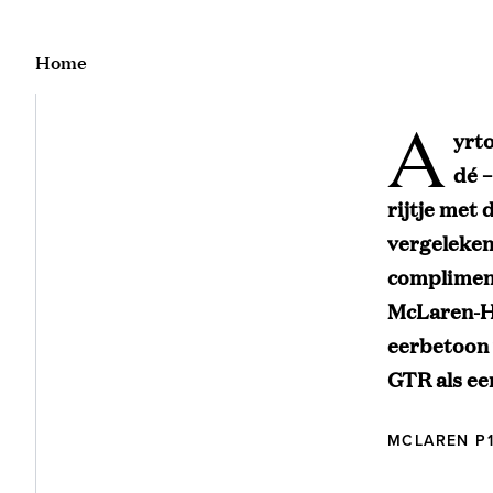
Home
A
yrto
dé –
rijtje met
vergeleken
compliment.
McLaren-Ho
eerbetoon w
GTR als ee
MCLAREN P1