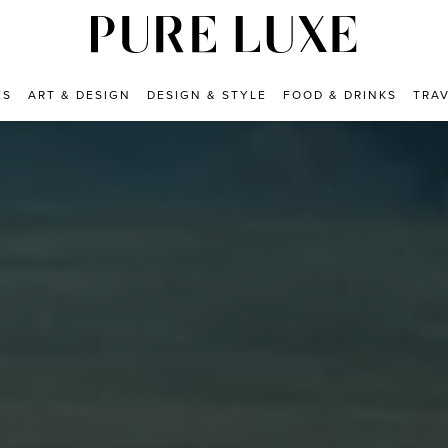
ES
ART & DESIGN
DESIGN & STYLE
FOOD & DRINKS
TRA