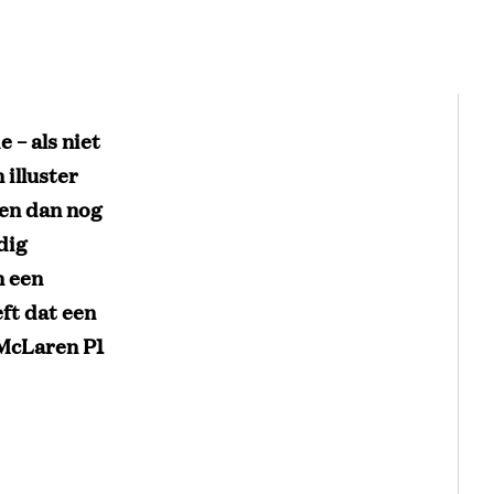
 – als niet
 illuster
 en dan nog
dig
n een
ft dat een
 McLaren P1