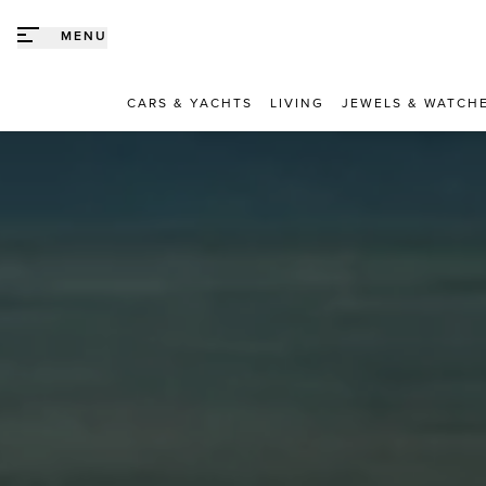
Direct naar content
MENU
CARS & YACHTS
LIVING
JEWELS & WATCH