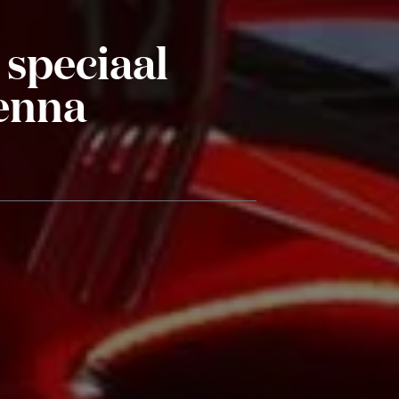
 speciaal
enna