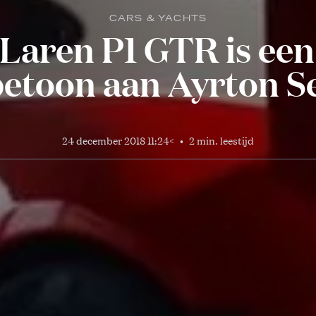
CARS & YACHTS
aren P1 GTR is een
betoon aan Ayrton S
24 december 2018 11:24
<
•
2 min. leestijd