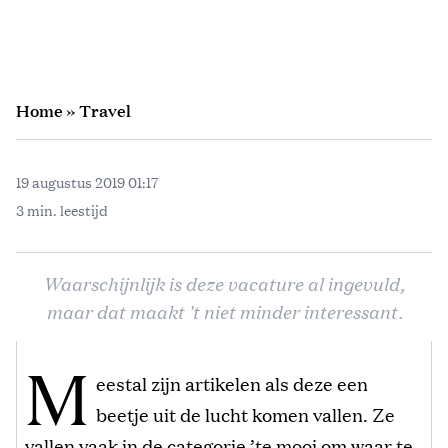
Home
»
Travel
19 augustus 2019 01:17
3 min. leestijd
Waarschijnlijk is deze vacature al ingevuld,
maar dat maakt 't niet minder interessant.
M
eestal zijn artikelen als deze een
beetje uit de lucht komen vallen. Ze
vallen vaak in de categorie ’te mooi om waar te