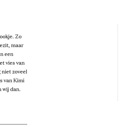
rookje. Zo
ezit, maar
in een
et vies van
 niet zoveel
s van Kimi
 wij dan.