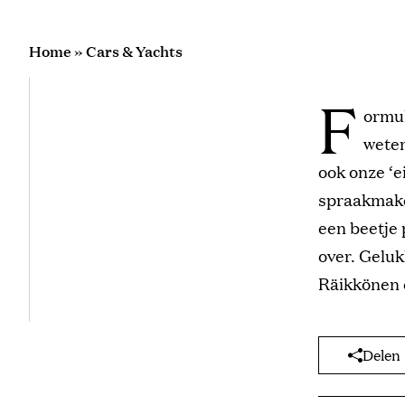
Home
»
Cars & Yachts
F
ormul
weten
ook onze ‘e
spraakmaken
een beetje 
over. Gelu
Räikkönen e
Delen