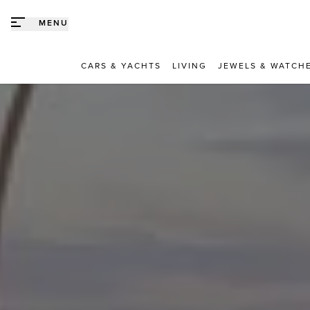
Direct naar content
MENU
CARS & YACHTS
LIVING
JEWELS & WATCH