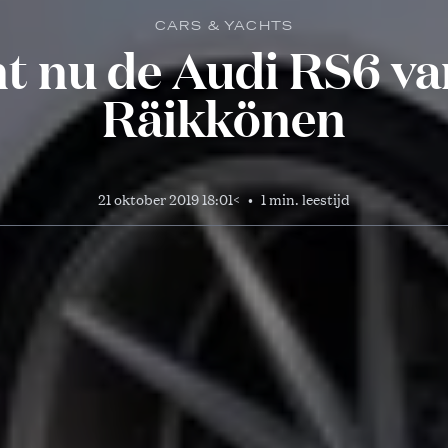
CARS & YACHTS
nt nu de Audi RS6 va
Räikkönen
21 oktober 2019 18:01
<
•
1 min. leestijd