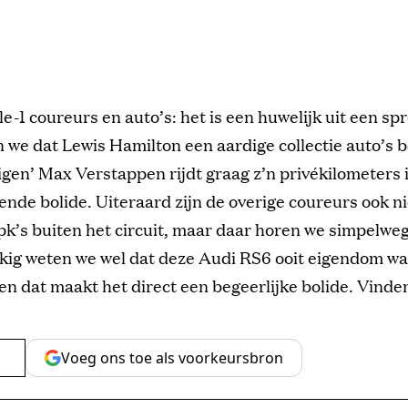
e-1 coureurs en auto’s: het is een huwelijk uit een sp
 we dat Lewis Hamilton een aardige collectie auto’s b
igen’ Max Verstappen rijdt graag z’n privékilometers 
de bolide. Uiteraard zijn de overige coureurs ook ni
pk’s buiten het circuit, maar daar horen we simpelweg
kkig weten we wel dat deze Audi RS6 ooit eigendom wa
n dat maakt het direct een begeerlijke bolide. Vinden
Voeg ons toe als voorkeursbron