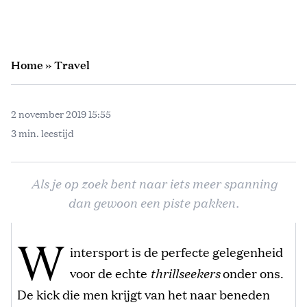
Home
»
Travel
2 november 2019 15:55
3 min. leestijd
Als je op zoek bent naar iets meer spanning
dan gewoon een piste pakken.
W
intersport is de perfecte gelegenheid
voor de echte
thrillseekers
onder ons.
De kick die men krijgt van het naar beneden