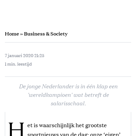
Home
»
Business & Society
7 januari 2020 21:25
1 min. leestijd
De jonge Nederlander is in één klap een
'wereldkampioen' wat betreft de
salarisschaal.
H
et is waarschijnlijk het grootste
sportnieuws van de dag: onze ‘eigen’