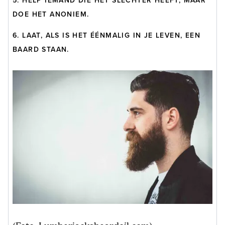
5. HELP IEMAND DIE HET SLECHTER HEEFT, MAAR
DOE HET ANONIEM.
6. LAAT, ALS IS HET ÉÉNMALIG IN JE LEVEN, EEN
BAARD STAAN.
(Foto: Lumberjacksbeardoil.com)