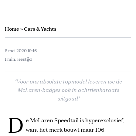
Home
»
Cars & Yachts
8 mei 2020 19:16
1 min. leestijd
‘Voor ons absolute topmodel leveren we de
McLaren-badges ook in achttienkaraats
witgoud’
D
e McLaren Speedtail is hyperexclusief,
want het merk bouwt maar 106