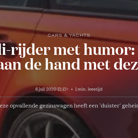
CARS & YACHTS
-rijder met humor: e
aan de hand met dez
6 juli 2020 12:12
<
•
1 min. leestijd
eze opvallende gezinswagen heeft een 'duister' gehei