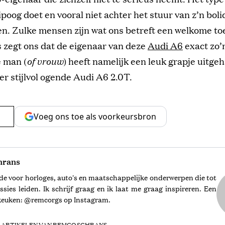
poog doet en vooral niet achter het stuur van z’n bol
en. Zulke mensen zijn wat ons betreft een welkome t
s zegt ons dat de eigenaar van deze
Audi A6
exact zo’
e man (
of vrouw
) heeft namelijk een leuk grapje uitge
er stijlvol ogende Audi A6 2.0T.
Voeg ons toe als voorkeursbron
hrans
fde voor horloges, auto's en maatschappelijke onderwerpen die tot
ssies leiden. Ik schrijf graag en ik laat me graag inspireren. Een
e keuken: @remcorgs op Instagram.
 ARTIKELEN VAN REMCO SCHRANS