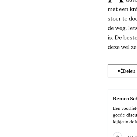
met een kni
stoer te do
de weg. Iet
is. De best
deze wel ze
Delen
Remco Sc
Een voorlie
goede discu
kijkje in d
ALLE