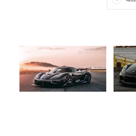
CARS & YACHTS
CARS &
Deze 'roze' Koenigsegg
Nederl
staat voor € 10 miljoen te
Porsch
koop bij RM Sotheby's
uur op