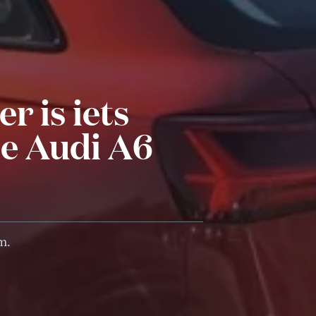
r is iets
e Audi A6
m.