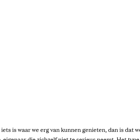
r iets is waar we erg van kunnen genieten, dan is dat w
-eigenaar die zichzelf niet te serieus neemt. Het type 