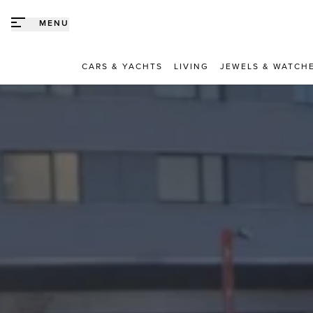
Direct naar content
MENU
CARS & YACHTS
LIVING
JEWELS & WATCH