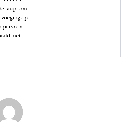
ide stapt om
oevoeging op
n persoon
haald met