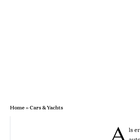
Home
»
Cars & Yachts
A
ls e
auto