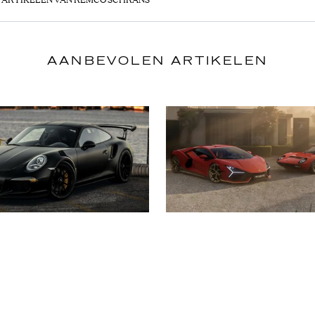
AANBEVOLEN ARTIKELEN
 YACHTS
CARS & YACHTS
ander (23) rijdt met
Lamborghini breng
e 235 kilometer per
hommage aan 60-ja
 de Duitse snelweg
jubileum van de Mi