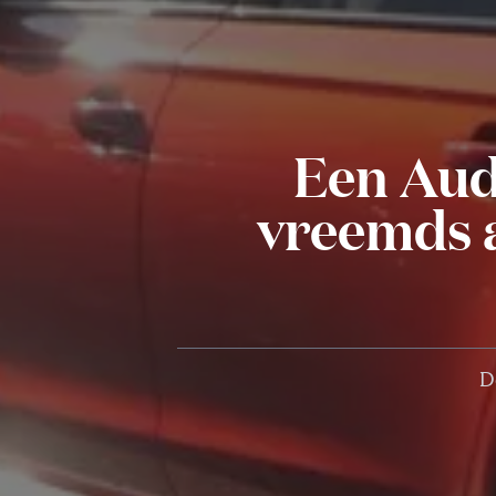
Een Audi
vreemds 
D