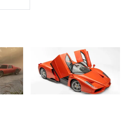
CARS & YACHTS
t
De enige Ferrari Enzo in
rig
de kleur Rosso Dino is nu
ura met
's werelds duurste