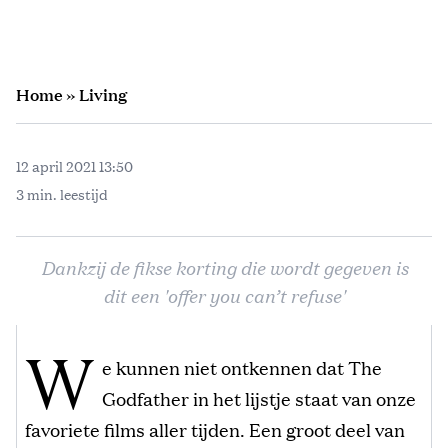
Home
»
Living
12 april 2021 13:50
3 min. leestijd
Dankzij de fikse korting die wordt gegeven is
dit een 'offer you can’t refuse'
W
e kunnen niet ontkennen dat The
Godfather in het lijstje staat van onze
favoriete films aller tijden. Een groot deel van