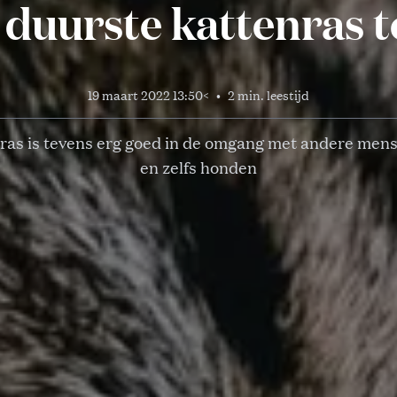
t duurste kattenras 
19 maart 2022 13:50
<
•
2 min. leestijd
nras is tevens erg goed in de omgang met andere mens
en zelfs honden