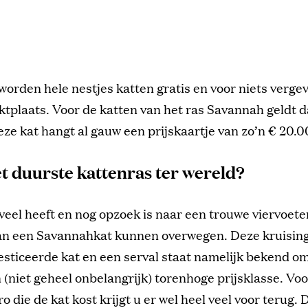
worden hele nestjes katten gratis en voor niets vergev
tplaats. Voor de katten van het ras Savannah geldt d
eze kat hangt al gauw een prijskaartje van zo’n € 20.0
et duurste kattenras ter wereld?
veel heeft en nog opzoek is naar een trouwe viervoete
an een Savannahkat kunnen overwegen. Deze kruisin
ticeerde kat en een serval staat namelijk bekend om
en (niet geheel onbelangrijk) torenhoge prijsklasse. Vo
o die de kat kost krijgt u er wel heel veel voor terug. 