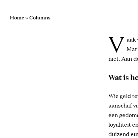
Home
»
Columns
V
aak 
Mark
niet. Aan d
Wat is h
Wie geld te
aanschaf v
een gedomes
loyaliteit 
duizend eur