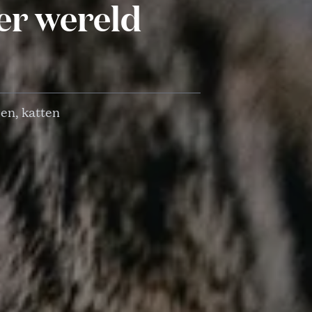
ter wereld
en, katten