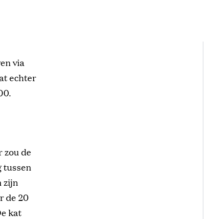
en via
at echter
00.
r zou de
g tussen
 zijn
or de 20
De kat