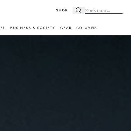
SHOP
Zoeken
Zoek naar:
VEL
BUSINESS & SOCIETY
GEAR
COLUMNS