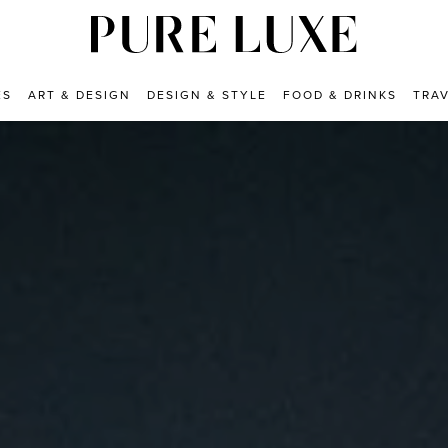
ES
ART & DESIGN
DESIGN & STYLE
FOOD & DRINKS
TRA