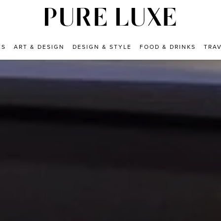
ES
ART & DESIGN
DESIGN & STYLE
FOOD & DRINKS
TRA