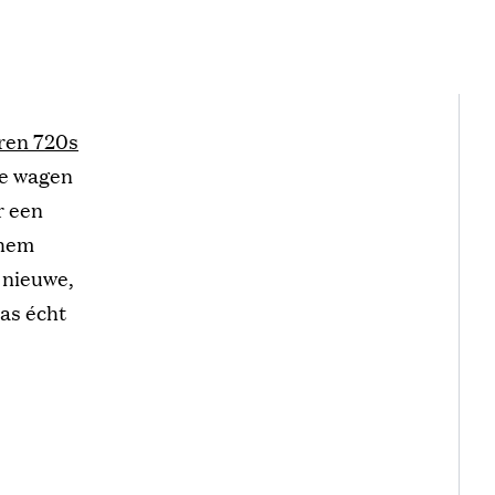
ren 720s
de wagen
r een
 hem
 nieuwe,
as écht