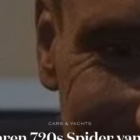
CARS & YACHTS
ren 720s Spider van