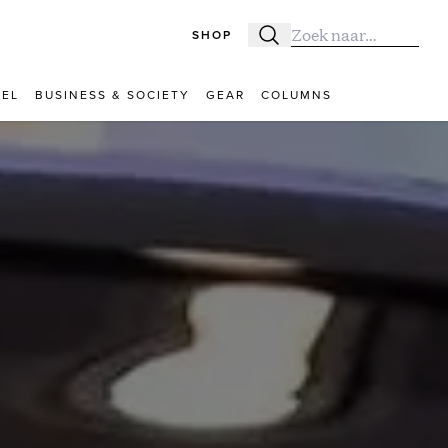
SHOP
Zoeken
Zoek naar:
VEL
BUSINESS & SOCIETY
GEAR
COLUMNS