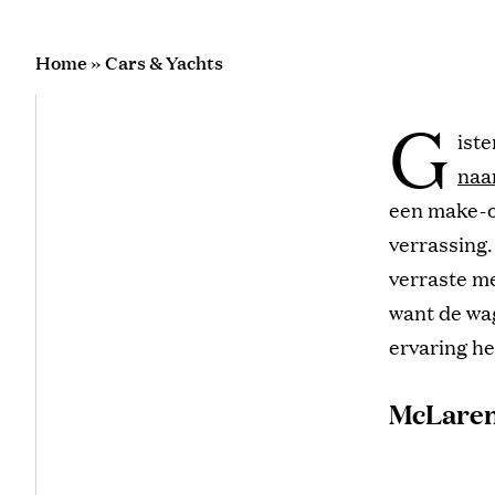
Home
»
Cars & Yachts
G
iste
naa
een make-ov
verrassing
verraste m
want de wa
ervaring he
McLaren