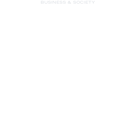
BUSINESS & SOCIETY
Dit is het salaris en vermogen van
Oranje-captain Virgil van Dijk