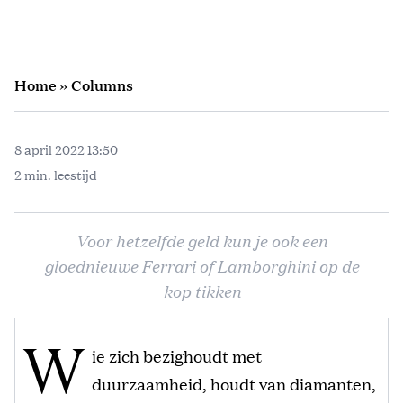
Home
»
Columns
8 april 2022 13:50
2 min. leestijd
Voor hetzelfde geld kun je ook een
gloednieuwe Ferrari of Lamborghini op de
kop tikken
W
ie zich bezighoudt met
duurzaamheid, houdt van diamanten,