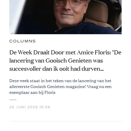
COLUMNS
De Week Draait Door met Amice Floris: "De
lancering van Gooisch Genieten was
succesvoller dan ik ooit had durven
dromen!"
Deze week staat in het teken van de lancering van het
allereerste Gooisch Genieten-magazine! Vraag nu een
exemplaar aan bij Floris
26 JUNI 2026 15:56