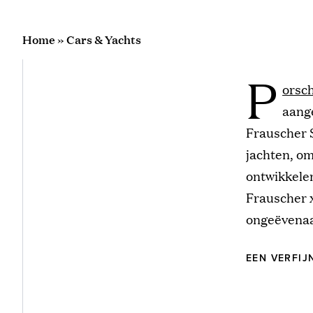
Home
»
Cars & Yachts
P
orsc
aang
Frauscher 
jachten, om
ontwikkele
Frauscher x
ongeëvenaar
EEN VERFI