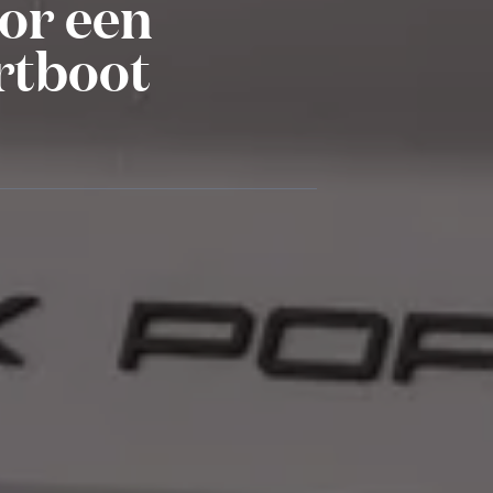
or een
ortboot