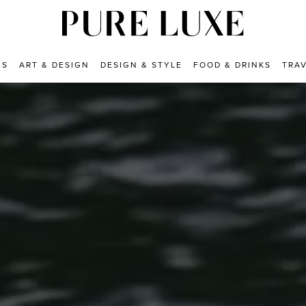
ES
ART & DESIGN
DESIGN & STYLE
FOOD & DRINKS
TRA