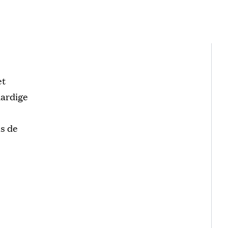
t
et
ardige
s de