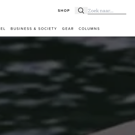
SHOP
Zoeken
Zoek naar:
VEL
BUSINESS & SOCIETY
GEAR
COLUMNS