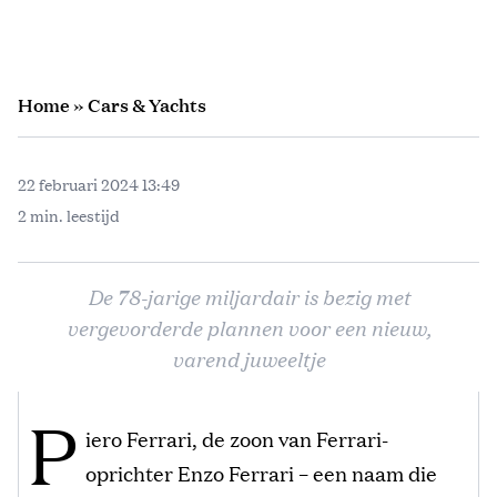
Home
»
Cars & Yachts
22 februari 2024 13:49
2 min. leestijd
De 78-jarige miljardair is bezig met
vergevorderde plannen voor een nieuw,
varend juweeltje
P
iero Ferrari, de zoon van Ferrari-
oprichter Enzo Ferrari – een naam die