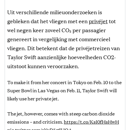
Uit verschillende milieuonderzoeken is
gebleken dat het vliegen met een
privéjet
tot
wel negen keer zoveel CO₂ per passagier
genereert in vergelijking met commercieel
vliegen. Dit betekent dat de privéjetreizen van
Taylor Swift aanzienlijke hoeveelheden CO2-
uitstoot kunnen veroorzaken.
To make it from her concert in Tokyo on Feb. 10 to the
Super Bowl in Las Vegas on Feb. 11, Taylor Swift will
likely use her private jet.
The jet, however, comes with steep carbon dioxide
emissions – and criticism.
https://t.co/KsI0fHsHwH
pic.twitter.com/sYxD5g6HOA