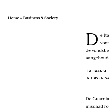
Home
»
Business & Society
D
e It
voor
de vondst 
aangehoud
ITALIAANSE
IN HAVEN V
De Guardia 
misdaad ron