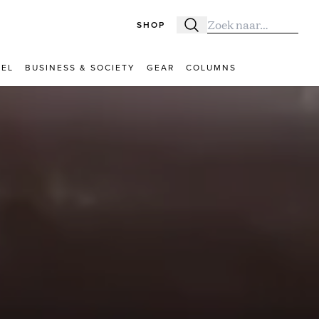
SHOP
Zoeken
Zoek naar:
VEL
BUSINESS & SOCIETY
GEAR
COLUMNS