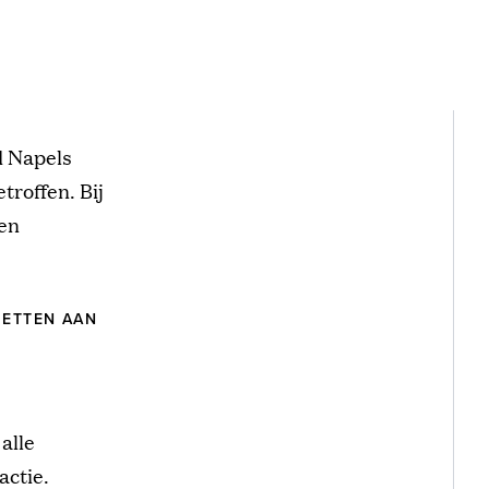
ad Napels
troffen. Bij
den
JETTEN AAN
alle
actie.