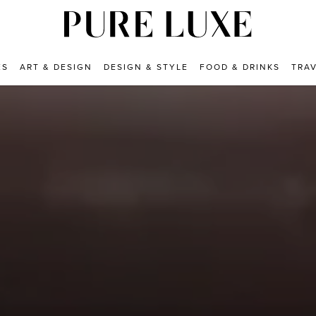
ES
ART & DESIGN
DESIGN & STYLE
FOOD & DRINKS
TRA