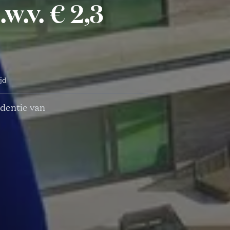
w.v. € 2,3
ijd
identie van