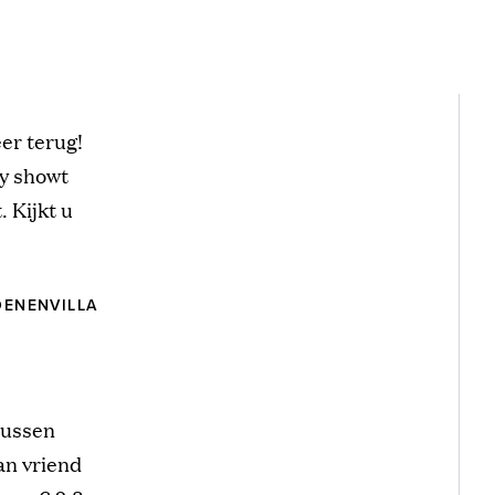
er terug!
y showt
. Kijkt u
OENENVILLA
tussen
an vriend