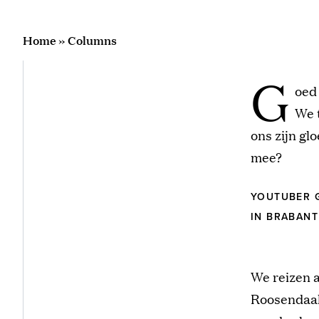
Home
»
Columns
G
oed
We 
ons zijn gl
mee?
YOUTUBER G
IN BRABANT
We reizen a
Roosendaal 