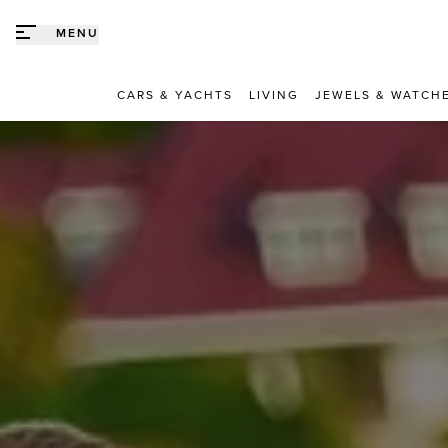
Direct naar content
MENU
CARS & YACHTS
LIVING
JEWELS & WATCH