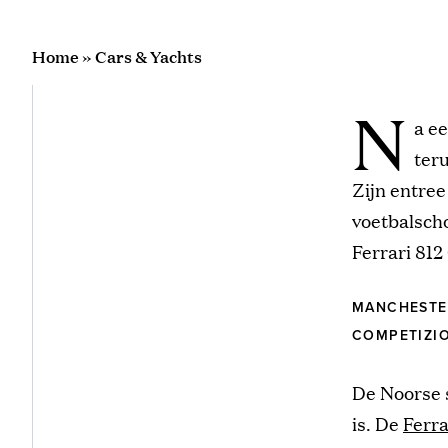
Home
»
Cars & Yachts
N
a e
teru
Zijn entree
voetbalsch
Ferrari 81
MANCHESTER
COMPETIZIO
De Noorse s
is. De
Ferra