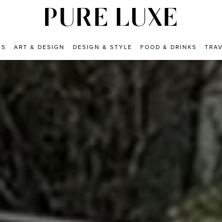
ES
ART & DESIGN
DESIGN & STYLE
FOOD & DRINKS
TRA