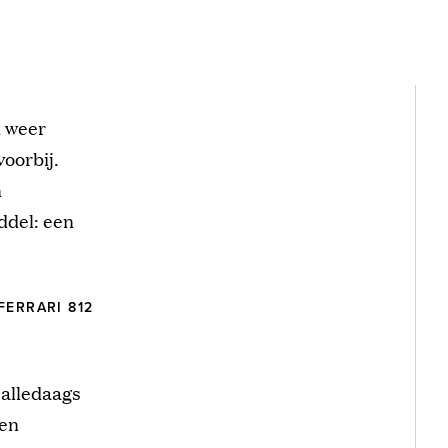
d weer
voorbij.
n
ddel: een
FERRARI 812
 alledaags
een