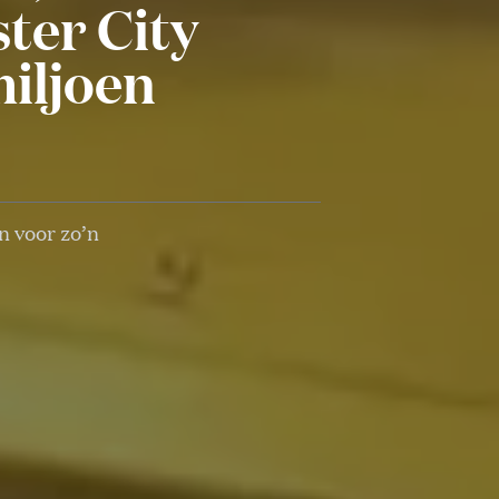
ter City
miljoen
 voor zo’n