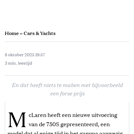
Home
»
Cars & Yachts
8 oktober 2025 19:57
3 min. leestijd
En dat heeft niets te maken met bijvoorbeeld
een forse prijs
M
cLaren heeft een nieuwe uitvoering
van de 750S gepresenteerd, een
model dat al enige tijd in het gamma aanwezig