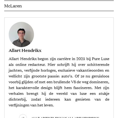
McLaren
Allart Hendrikx
Allart Hendrikx begon zijn carrière in 2025 bij Pure Luxe
als online redacteur. Hier schrijft hij over schitterende
jachten, verfijnde horloges, exclusieve vakantieoorden en
wellicht zijn grootste passie: auto’s. Of ze nu geruisloos
voorbij glijden of met een brullende V8 de weg domineren,
het karaktervolle design blijft hem fascineren. Met zijn
verhalen brengt hij de wereld van luxe een stukje
dichterbij, zodat iedereen kan genieten van de
verfijningen van het leven.
ALLE ARTIKELEN VAN ALLART HENDRIKX