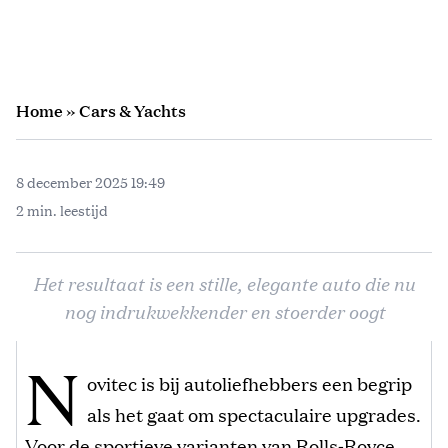
Home
»
Cars & Yachts
8 december 2025 19:49
2 min. leestijd
Het resultaat is een stille, elegante auto die nu
nog indrukwekkender en stoerder oogt
N
ovitec is bij autoliefhebbers een begrip
als het gaat om spectaculaire upgrades.
Voor de sportieve varianten van Rolls‑Royce-