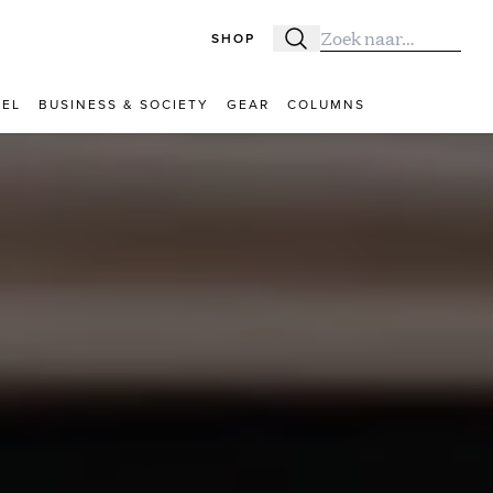
SHOP
Zoeken
Zoek naar:
VEL
BUSINESS & SOCIETY
GEAR
COLUMNS