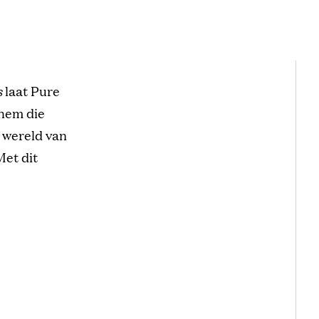
s
laat Pure
 hem die
 wereld van
Met dit