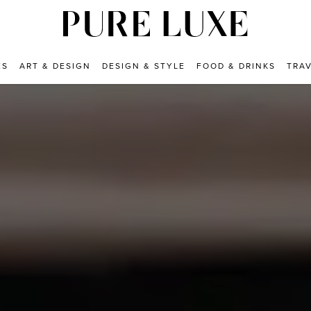
ES
ART & DESIGN
DESIGN & STYLE
FOOD & DRINKS
TRA