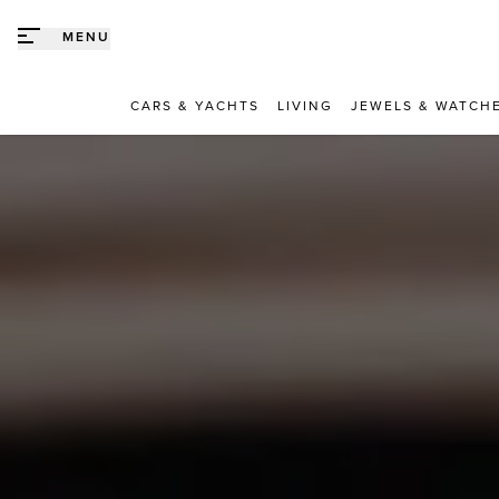
Direct naar content
MENU
CARS & YACHTS
LIVING
JEWELS & WATCH