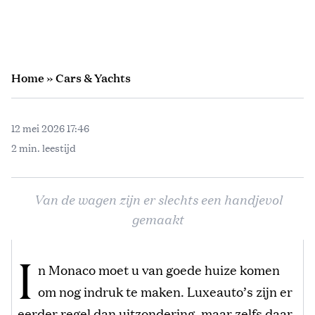
Home
»
Cars & Yachts
12 mei 2026 17:46
2 min. leestijd
Van de wagen zijn er slechts een handjevol
gemaakt
I
n Monaco moet u van goede huize komen
om nog indruk te maken. Luxeauto’s zijn er
eerder regel dan uitzondering, maar zelfs daar