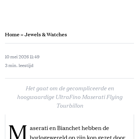
Home
»
Jewels & Watches
10 mei 2026 11:49
3 min. leestijd
Het gaat om de gecompliceerde en
hoogwaardige UltraFino Maserati Flying
Tourbillon
M
aserati en Bianchet hebben de
horlogewereld op zijn kop gezet door