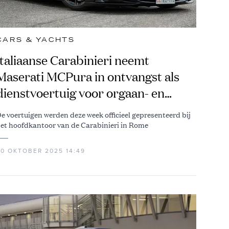
CARS & YACHTS
Italiaanse Carabinieri neemt
Maserati MCPura in ontvangst als
dienstvoertuig voor orgaan- en
bloeddonatie
e voertuigen werden deze week officieel gepresenteerd bij
et hoofdkantoor van de Carabinieri in Rome
30 OKTOBER 2025 14:49