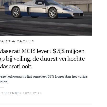
CARS & YACHTS
Maserati MC12 levert $ 5,2 miljoen
op bij veiling, de duurst verkochte
Maserati ooit
eze verkoopprijs ligt ongeveer 37% hoger dan het vorige
ecord
2 SEPTEMBER 2025 12:21