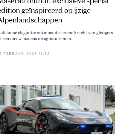
Maserati onthult exclusieve special
edition geïnspireerd op ijzige
Alpenlandschappen
taliaanse elegantie ontmoet de serene kracht van gletsjers
n een nieuw luxueus designstatement
0 FEBRUARI 2026 18:52