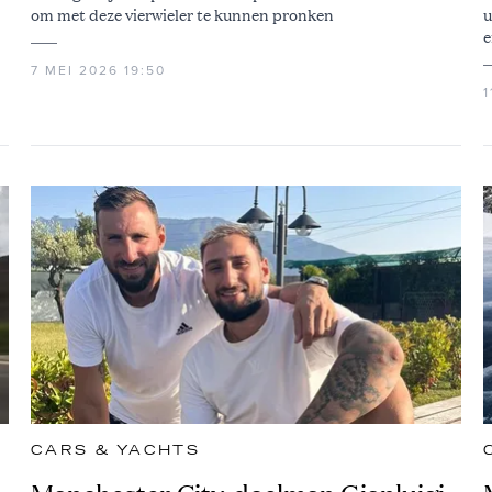
om met deze vierwieler te kunnen pronken
u
e
7 MEI 2026 19:50
1
CARS & YACHTS