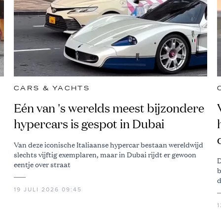
CARS & YACHTS
Eén van 's werelds meest bijzondere
hypercars is gespot in Dubai
Van deze iconische Italiaanse hypercar bestaan wereldwijd
slechts vijftig exemplaren, maar in Dubai rijdt er gewoon
D
eentje over straat
b
d
19 JULI 2026 09:45
1