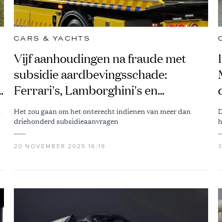
CARS & YACHTS
Vijf aanhoudingen na fraude met
subsidie aardbevingsschade:
n
Ferrari's, Lamborghini's en
Maserati's in beslag genomen
t
Het zou gaan om het onterecht indienen van meer dan
D
driehonderd subsidieaanvragen
h
20 NOVEMBER 2025 16:19