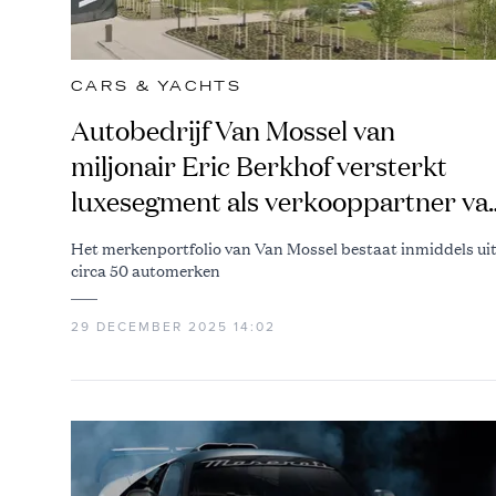
CARS & YACHTS
Autobedrijf Van Mossel van
miljonair Eric Berkhof versterkt
luxesegment als verkooppartner va
Maserati
Het merkenportfolio van Van Mossel bestaat inmiddels ui
circa 50 automerken
29 DECEMBER 2025 14:02