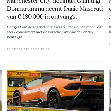
Manchester City-doelman Gianluigi
Donnarumma neemt fraaie Maserati
van € 180.000 in ontvangst
Het gaat om de zogeheten Maserati Grecale, een model dat
I
sterk concurreert met de Porsche Cayenne en Bentley
i
Bentayga
1
16 FEBRUARI 2026 17:48