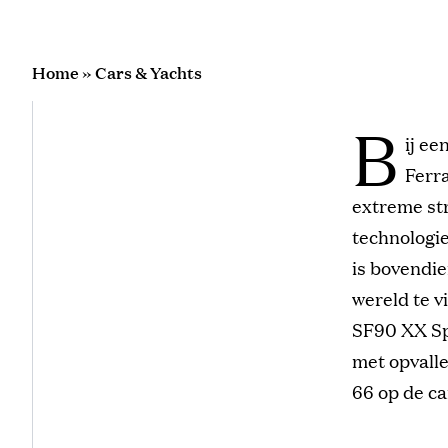
Home
»
Cars & Yachts
B
ij e
Ferr
extreme str
technologi
is bovendie
wereld te v
SF90 XX Spi
met opvall
66 op de ca