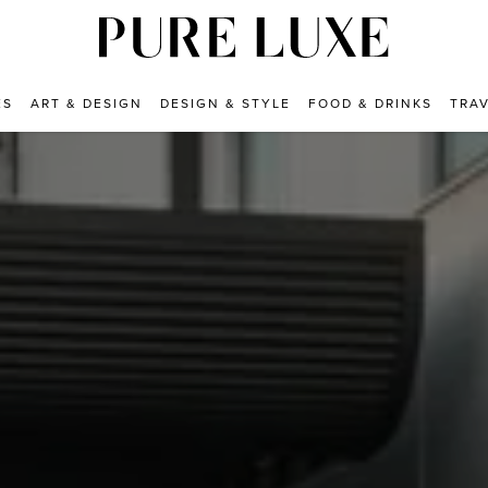
ES
ART & DESIGN
DESIGN & STYLE
FOOD & DRINKS
TRA