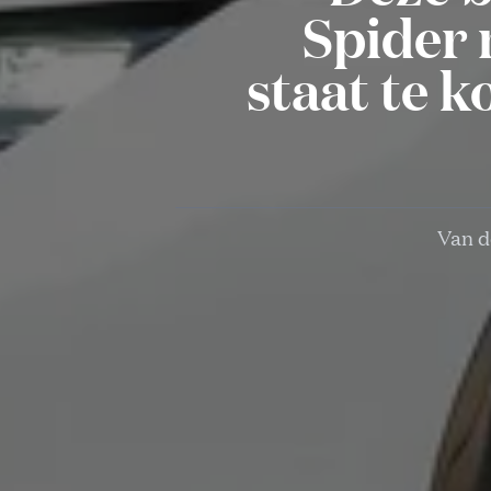
Spider 
staat te 
Van d