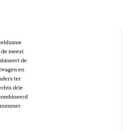
 zeldzame
t de meest
mbineert de
rtwagen en
nders ter
echts drie
gecombineerd
d nummer