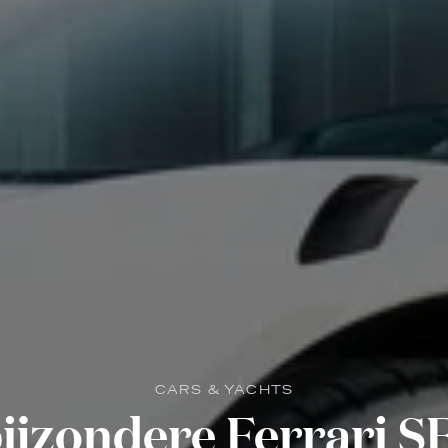
CARS & YACHTS
ijzondere Ferrari 