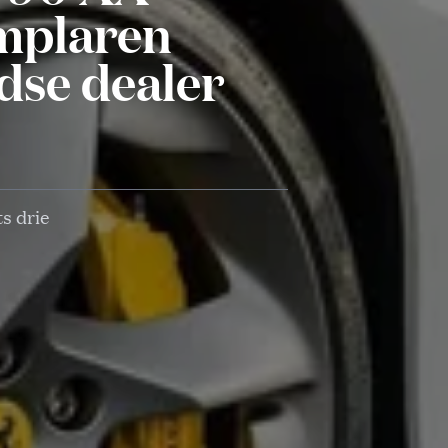
emplaren
dse dealer
s drie