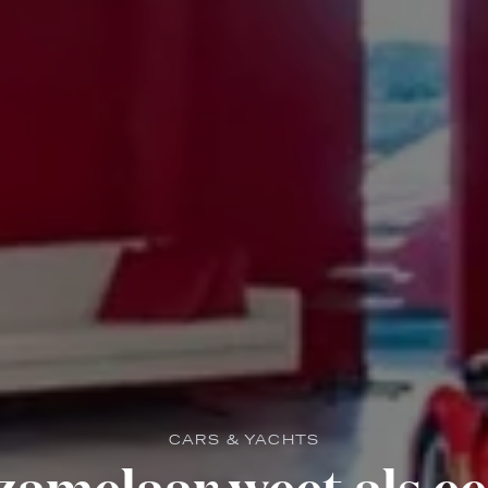
CARS & YACHTS
zamelaar weet als ee