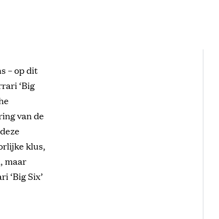
s – op dit
rari ‘Big
che
ring van de
 deze
lijke klus,
d, maar
i ‘Big Six’