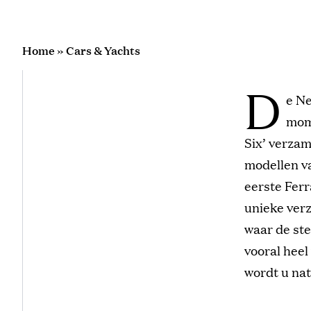
Home
»
Cars & Yachts
D
e Ne
mome
Six’ verzam
modellen va
eerste Fer
unieke verz
waar de ste
vooral heel 
wordt u nat