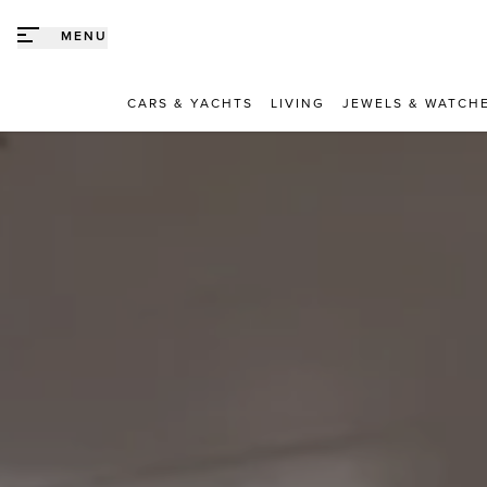
Direct naar content
MENU
CARS & YACHTS
LIVING
JEWELS & WATCH