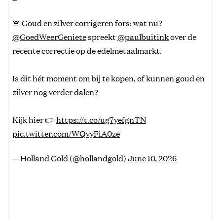
🚨 Goud en zilver corrigeren fors: wat nu?
@GoedWeerGeniete
spreekt
@paulbuitink
over de
recente correctie op de edelmetaalmarkt.
Is dit hét moment om bij te kopen, of kunnen goud en
zilver nog verder dalen?
Kijk hier 👉
https://t.co/ug7yefgnTN
pic.twitter.com/WQvyFiA0ze
— Holland Gold (@hollandgold)
June 10, 2026