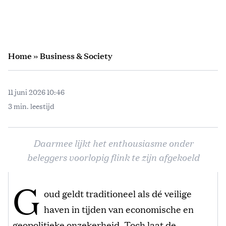
Home
»
Business & Society
11 juni 2026 10:46
3 min. leestijd
Daarmee lijkt het enthousiasme onder
beleggers voorlopig flink te zijn afgekoeld
G
oud geldt traditioneel als dé veilige
haven in tijden van economische en
geopolitieke onzekerheid. Toch laat de