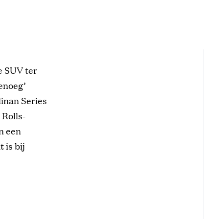
ze SUV ter
genoeg’
linan Series
Rolls-
n een
 is bij