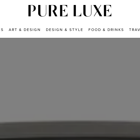
ES
ART & DESIGN
DESIGN & STYLE
FOOD & DRINKS
TRA