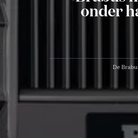
onder h
De Brabus