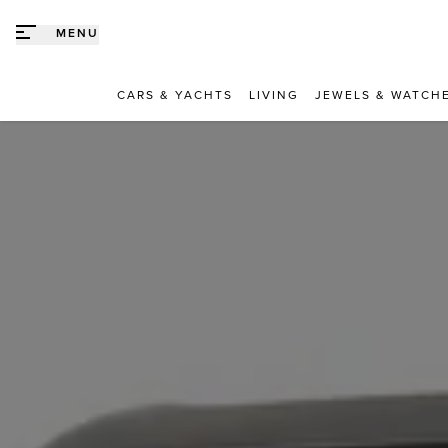
Direct naar content
MENU
CARS & YACHTS
LIVING
JEWELS & WATCH