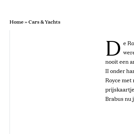
Home
»
Cars & Yachts
D
e Ro
were
nooit een a
II onder h
Royce met 
prijskaartj
Brabus nu j