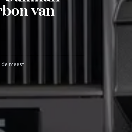
rbon van
p de meest