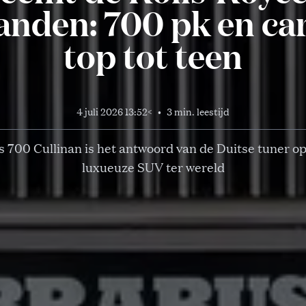
anden: 700 pk en ca
top tot teen
4 juli 2026 13:52
<
•
3 min. leestijd
 700 Cullinan is het antwoord van de Duitse tuner o
luxueuze SUV ter wereld