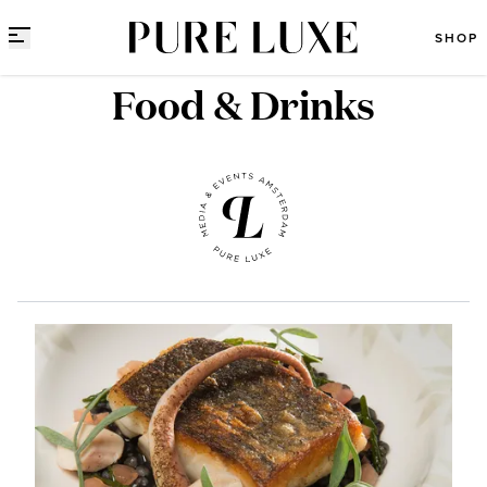
Direct naar content
SHOP
Food & Drinks