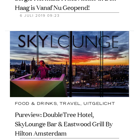
Haag is Vanaf Nu Geopend!
6 JULI 2019 09:23
FOOD & DRINKS
, 
TRAVEL
, 
UITGELICHT
Pureview: DoubleTree Hotel,
SkyLounge Bar & Eastwood Grill By
Hilton Amsterdam