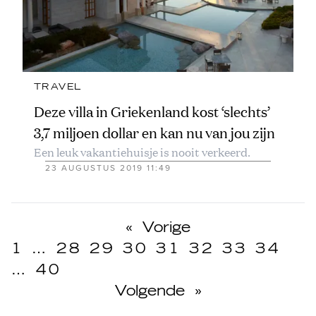
TRAVEL
Deze villa in Griekenland kost ‘slechts’
3,7 miljoen dollar en kan nu van jou zijn
Een leuk vakantiehuisje is nooit verkeerd.
23 AUGUSTUS 2019 11:49
«
Vorige
1
…
28
29
30
31
32
33
34
…
40
Volgende
»