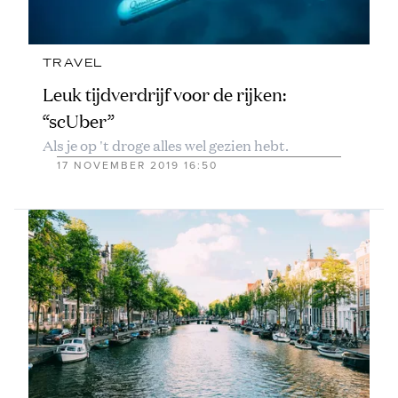
TRAVEL
Leuk tijdverdrijf voor de rijken:
“scUber”
Als je op 't droge alles wel gezien hebt.
17 NOVEMBER 2019 16:50